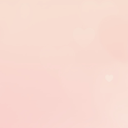
BA07
協助沐浴及洗頭
325
52
BA08
足部護理
500
80
BA10
翻身拍背
155
24
BA11
肢體關節被動
195
31
BA12
協助上下樓梯
130
20
BA13
陪同外出(30分鐘)
195
31
BA14
陪同就醫(90分鐘)
685
109
BA15
家務協助(30分鐘)
195
31
BA16
代購.代領代送服務
130
20
人工氣道管內(非氣管
BA17
內管)
75
12
a
分泌物抽吸
BA17
口腔內(懸壅垂之前分
65
10
b
泌物抽吸)