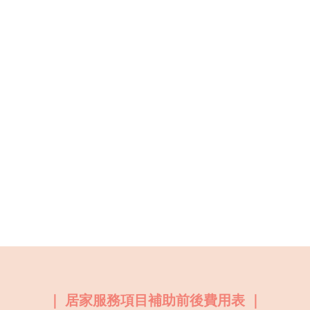
服務項目
長短期居家/醫院
專業特護、看護轉介
緊急與非緊急救護
救護車院際間轉診
活動救護站
復健
復能
脊骨損傷神經調理
｜ 居家服務項目補助前後費用表 ｜